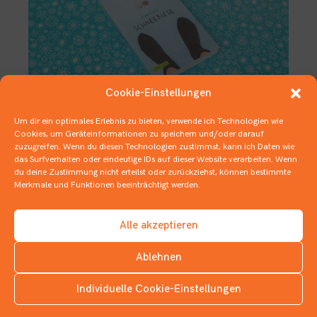
Cookie-Einstellungen
Um dir ein optimales Erlebnis zu bieten, verwende ich Technologien wie
Cookies, um Geräteinformationen zu speichern und/oder darauf
Schneelastiger Liebeskummer auf
zuzugreifen. Wenn du diesen Technologien zustimmst, kann ich Daten wie
208 Seiten
das Surfverhalten oder eindeutige IDs auf dieser Website verarbeiten. Wenn
du deine Zustimmung nicht erteilst oder zurückziehst, können bestimmte
17. JANUAR 2021
Merkmale und Funktionen beeinträchtigt werden.
1 BUCH IN 3 ZITATEN
,
1 BUCH IN …
,
DEUTSCHER
JUGENDLITERATURPREIS
,
JUGENDBÜCHER
Alle akzeptieren
Ablehnen
Individuelle Cookie-Einstellungen
INSTAGRAM