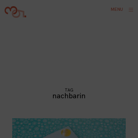
Skip
ope
MENU
to
sid
content
TAG
nachbarin