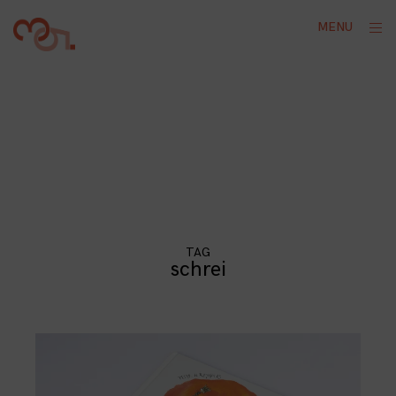
Skip
ope
MENU
to
sid
content
TAG
schrei