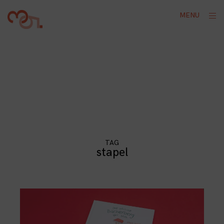
Skip
ope
MENU
to
sid
content
TAG
stapel