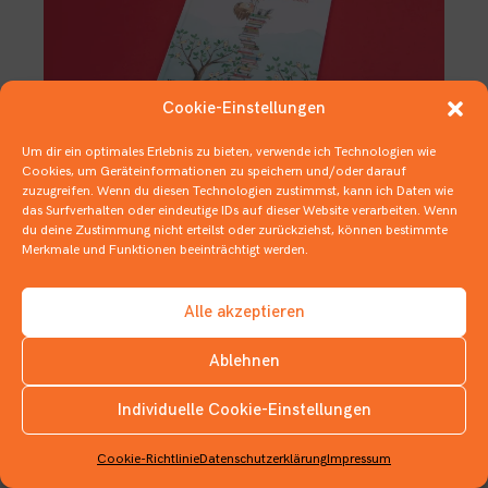
Cookie-Einstellungen
Um dir ein optimales Erlebnis zu bieten, verwende ich Technologien wie
Cookies, um Geräteinformationen zu speichern und/oder darauf
zuzugreifen. Wenn du diesen Technologien zustimmst, kann ich Daten wie
Kleiner Hochstapler
das Surfverhalten oder eindeutige IDs auf dieser Website verarbeiten. Wenn
du deine Zustimmung nicht erteilst oder zurückziehst, können bestimmte
17. OKTOBER 2019
BILDERBÜCHER
,
BÜCHER ÜBER BÜCHER
Merkmale und Funktionen beeinträchtigt werden.
Alle akzeptieren
Ablehnen
Individuelle Cookie-Einstellungen
INSTAGRAM
Cookie-Richtlinie
Datenschutzerklärung
Impressum