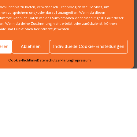
les Erlebnis zu bieten, verwende ich Technologien wie Cookies, um
nen zu speichern und/oder darauf zuzugreifen. Wenn du diesen
immst, kann ich Daten wie das Surfverhalten oder eindeutige IDs auf dieser
ten. Wenn du deine Zustimmung nicht erteilst oder zurückziehst, können
le und Funktionen beeinträchtigt werden.
Impressum
ieren
Ablehnen
Individuelle Cookie-Einstellungen
Datenschutzerklärung
Cookie-Richtlinie
Datenschutzerklärung
Impressum