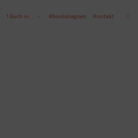
open
1 Buch in …
#bookstagram
Kontakt
gle
toggle
sideb
ld
child
nu
menu