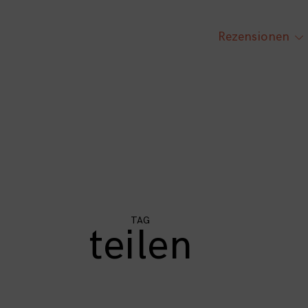
Rezensionen
tog
chi
me
TAG
teilen