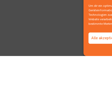
Um dir ein optima
Geräteinformatio
Technologien zust
Website verarbei
bestimmte Merkma
Alle akzept