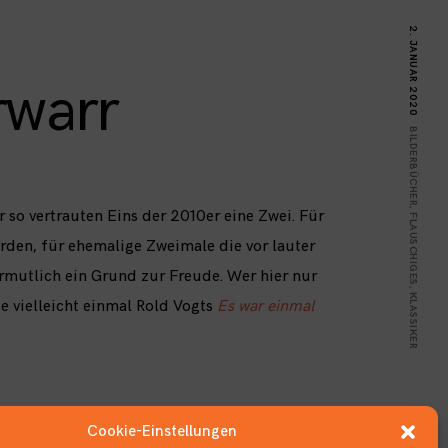
2. JANUAR 2020
rwarr
BILDERBÜCHER
,
 so vertrauten Eins der 2010er eine Zwei. Für
FLAUSCHIGES
den, für ehemalige Zweimale die vor lauter
rmutlich ein Grund zur Freude. Wer hier nur
,
KLASSIKER
te vielleicht einmal Rold Vogts
Es war einmal
Cookie-Einstellungen