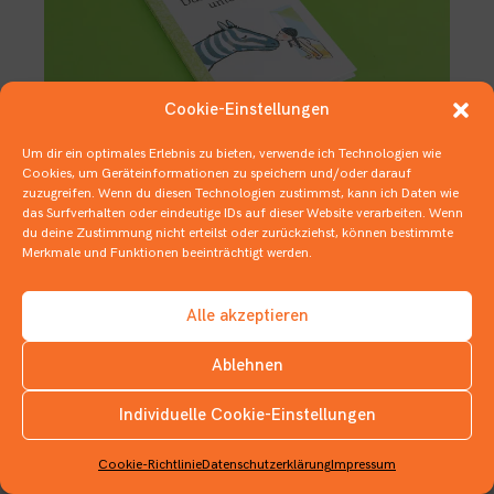
Cookie-Einstellungen
Um dir ein optimales Erlebnis zu bieten, verwende ich Technologien wie
Cookies, um Geräteinformationen zu speichern und/oder darauf
zuzugreifen. Wenn du diesen Technologien zustimmst, kann ich Daten wie
So richtig nett ist´s unterm Bett!
das Surfverhalten oder eindeutige IDs auf dieser Website verarbeiten. Wenn
du deine Zustimmung nicht erteilst oder zurückziehst, können bestimmte
21. JUNI 2020
FLAUSCHIGES
,
KINDERBÜCHER
Merkmale und Funktionen beeinträchtigt werden.
Alle akzeptieren
Ablehnen
Individuelle Cookie-Einstellungen
INSTAGRAM
Cookie-Richtlinie
Datenschutzerklärung
Impressum