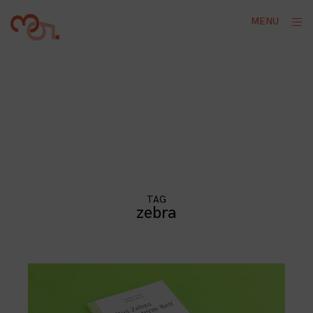
Skip
ope
MENU
to
sid
content
TAG
zebra