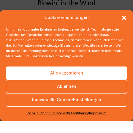
Blowin’ in the Wind
16. JANUAR 2020
BILDERBÜCHER
,
MONSTRÖSE BÜCHER
,
UNTENRUM UND HINTENRAUS
Cookie-Einstellungen
Um dir ein optimales Erlebnis zu bieten, verwende ich Technologien wie
Cookies, um Geräteinformationen zu speichern und/oder darauf
zuzugreifen. Wenn du diesen Technologien zustimmst, kann ich Daten wie
das Surfverhalten oder eindeutige IDs auf dieser Website verarbeiten. Wenn
du deine Zustimmung nicht erteilst oder zurückziehst, können bestimmte
Merkmale und Funktionen beeinträchtigt werden.
Alle akzeptieren
Ablehnen
Individuelle Cookie-Einstellungen
INSTAGRAM
Cookie-Richtlinie
Datenschutzerklärung
Impressum
Verdreschen und verschnipsen