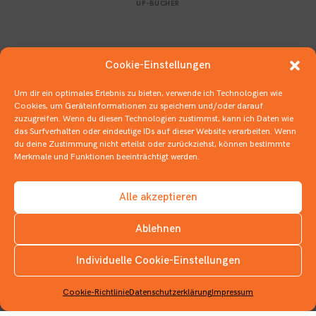
UP-BÜCHER
Cookie-Einstellungen
Um dir ein optimales Erlebnis zu bieten, verwende ich Technologien wie
Cookies, um Geräteinformationen zu speichern und/oder darauf
zuzugreifen. Wenn du diesen Technologien zustimmst, kann ich Daten wie
das Surfverhalten oder eindeutige IDs auf dieser Website verarbeiten. Wenn
du deine Zustimmung nicht erteilst oder zurückziehst, können bestimmte
Merkmale und Funktionen beeinträchtigt werden.
Alle akzeptieren
Ablehnen
Individuelle Cookie-Einstellungen
INSTAGRAM
Verdreschen und verschnipsen
31. OKTOBER 2019
KINDERBÜCHER
,
MONSTRÖSE BÜCHER
Cookie-Richtlinie
Datenschutzerklärung
Impressum