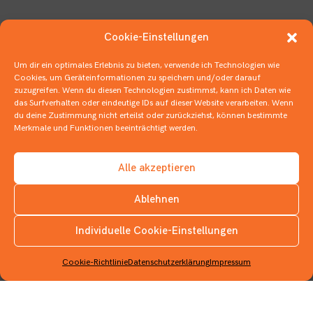
Cookie-Einstellungen
Um dir ein optimales Erlebnis zu bieten, verwende ich Technologien wie
Cookies, um Geräteinformationen zu speichern und/oder darauf
zuzugreifen. Wenn du diesen Technologien zustimmst, kann ich Daten wie
das Surfverhalten oder eindeutige IDs auf dieser Website verarbeiten. Wenn
du deine Zustimmung nicht erteilst oder zurückziehst, können bestimmte
Merkmale und Funktionen beeinträchtigt werden.
Alle akzeptieren
Ablehnen
Das Ende einer Kindheit
Individuelle Cookie-Einstellungen
INSTAGRAM
10. OKTOBER 2020
COMICS
,
DEUTSCHER JUGENDLITERATURPREIS
,
JUGENDBÜCHER
Cookie-Richtlinie
Datenschutzerklärung
Impressum