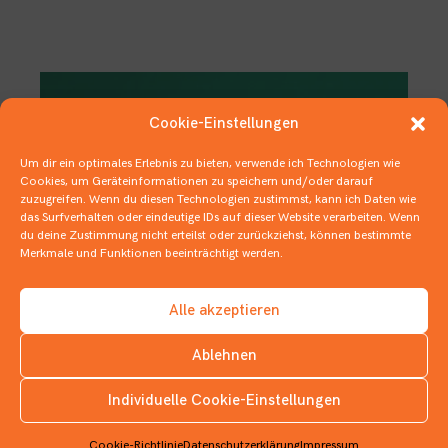
Cookie-Einstellungen
Um dir ein optimales Erlebnis zu bieten, verwende ich Technologien wie
Cookies, um Geräteinformationen zu speichern und/oder darauf
zuzugreifen. Wenn du diesen Technologien zustimmst, kann ich Daten wie
das Surfverhalten oder eindeutige IDs auf dieser Website verarbeiten. Wenn
du deine Zustimmung nicht erteilst oder zurückziehst, können bestimmte
Merkmale und Funktionen beeinträchtigt werden.
Alle akzeptieren
Spaßbefreite
Ablehnen
Versicherungsmenschen und
hefeteigige Gurkenkönige
Individuelle Cookie-Einstellungen
INSTAGRAM
14. NOVEMBER 2019
DEUTSCHER JUGENDLITERATURPREIS
,
KINDERBÜCHER
,
Cookie-Richtlinie
Datenschutzerklärung
Impressum