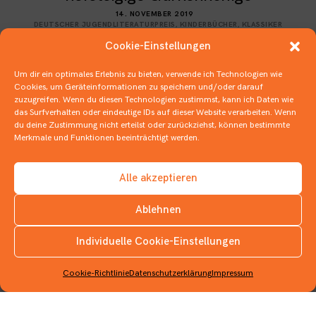
14. NOVEMBER 2019
DEUTSCHER JUGENDLITERATURPREIS
,
KINDERBÜCHER
,
KLASSIKER
Cookie-Einstellungen
Um dir ein optimales Erlebnis zu bieten, verwende ich Technologien wie
Cookies, um Geräteinformationen zu speichern und/oder darauf
zuzugreifen. Wenn du diesen Technologien zustimmst, kann ich Daten wie
das Surfverhalten oder eindeutige IDs auf dieser Website verarbeiten. Wenn
du deine Zustimmung nicht erteilst oder zurückziehst, können bestimmte
Merkmale und Funktionen beeinträchtigt werden.
Alle akzeptieren
Ablehnen
Individuelle Cookie-Einstellungen
INSTAGRAM
Cookie-Richtlinie
Datenschutzerklärung
Impressum
DDR, BRD und jede Menge
Zuckersand