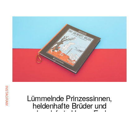
INSTAGRAM
Lümmelnde Prinzessinnen,
heldenhafte Brüder und
schmalzfreie Happy Ends
25. NOVEMBER 2020
1 BUCH IN 5 SÄTZEN
,
1 BUCH IN …
,
BILDERBÜCHER
,
DEUTSCHER
JUGENDLITERATURPREIS