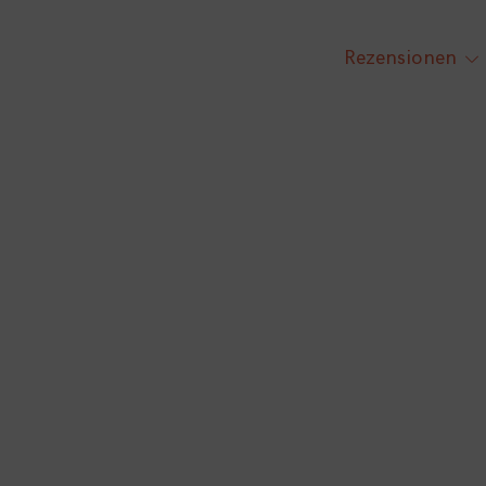
Rezensionen
tog
chi
me