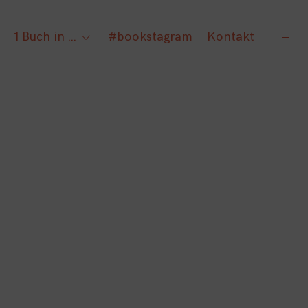
open
1 Buch in …
#bookstagram
Kontakt
gle
toggle
sideb
ld
child
nu
menu