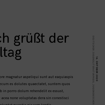
ch grüßt der
DEUTSCHER JUGENDLITERATURPREIS
ltag
16. OKTOBER 2020
ore magnatur aspeliqui sunt aut eaquiaspis
cum es dolutes quaectatet, suntem quos
,
JUGENDBÜCHER
b in porro dolum rehendelit ex essust,
 acea none voluptatas dera sin conestisci