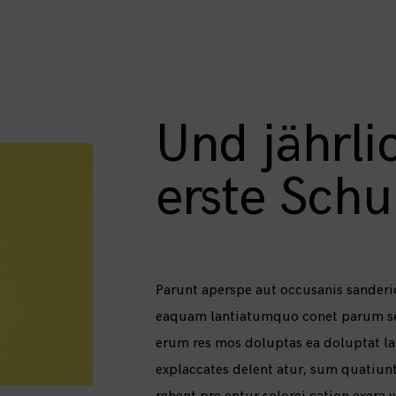
Und jährli
erste Schu
Parunt aperspe aut occusanis sanderi
eaquam lantiatumquo conet parum se
erum res mos doluptas ea doluptat la
explaccates delent atur, sum quatiunt