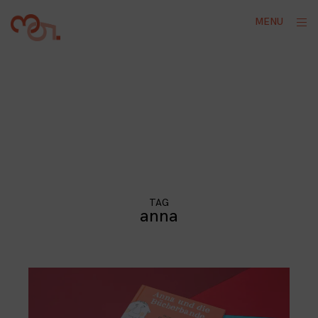
Skip
ope
MENU
to
sid
content
TAG
anna