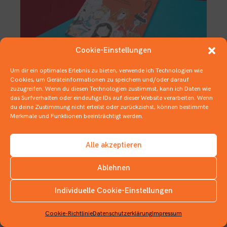
Cookie-Einstellungen
Um dir ein optimales Erlebnis zu bieten, verwende ich Technologien wie
Cookies, um Geräteinformationen zu speichern und/oder darauf
zuzugreifen. Wenn du diesen Technologien zustimmst, kann ich Daten wie
Pöbeln im Bücherregal
das Surfverhalten oder eindeutige IDs auf dieser Website verarbeiten. Wenn
du deine Zustimmung nicht erteilst oder zurückziehst, können bestimmte
24. NOVEMBER 2021
Merkmale und Funktionen beeinträchtigt werden.
1 BUCH IN 35 WORTEN
,
1 BUCH IN …
,
BÜCHER ÜBER BÜCHER
Alle akzeptieren
Ablehnen
Individuelle Cookie-Einstellungen
INSTAGRAM
Cookie-Richtlinie
Datenschutzerklärung
Impressum