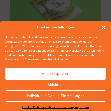
Cookie-Einstellungen
Um dir ein optimales Erlebnis zu bieten, verwende ich Technologien wie
Cookies, um Geräteinformationen zu speichern und/oder darauf
zuzugreifen. Wenn du diesen Technologien zustimmst, kann ich Daten wie
Rote Luftballons im Regen –
das Surfverhalten oder eindeutige IDs auf dieser Website verarbeiten. Wenn
Garantiert Clownfrei
du deine Zustimmung nicht erteilst oder zurückziehst, können bestimmte
Merkmale und Funktionen beeinträchtigt werden.
3. OKTOBER 2019
BILDERBÜCHER
Alle akzeptieren
Ablehnen
Individuelle Cookie-Einstellungen
INSTAGRAM
Cookie-Richtlinie
Datenschutzerklärung
Impressum