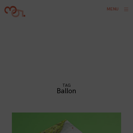
Skip
ope
MENU
to
sid
content
TAG
Ballon