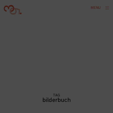
Skip
ope
MENU
to
sid
content
TAG
bilderbuch