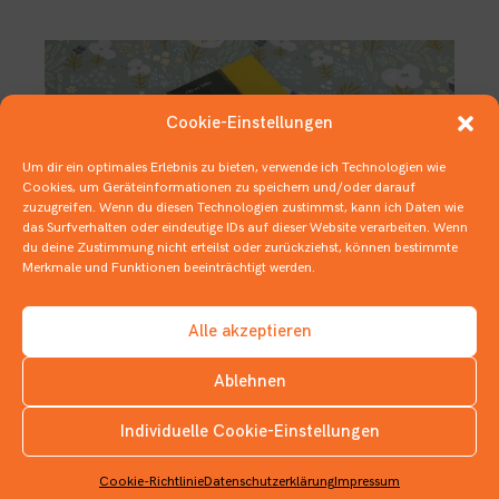
Cookie-Einstellungen
Um dir ein optimales Erlebnis zu bieten, verwende ich Technologien wie
Cookies, um Geräteinformationen zu speichern und/oder darauf
zuzugreifen. Wenn du diesen Technologien zustimmst, kann ich Daten wie
das Surfverhalten oder eindeutige IDs auf dieser Website verarbeiten. Wenn
du deine Zustimmung nicht erteilst oder zurückziehst, können bestimmte
Merkmale und Funktionen beeinträchtigt werden.
Meins, meins, meins!
Alle akzeptieren
22. OKTOBER 2021
Ablehnen
1 BUCH IN 3 ZITATEN
,
1 BUCH IN …
,
FLAUSCHIGES
Individuelle Cookie-Einstellungen
INSTAGRAM
Cookie-Richtlinie
Datenschutzerklärung
Impressum