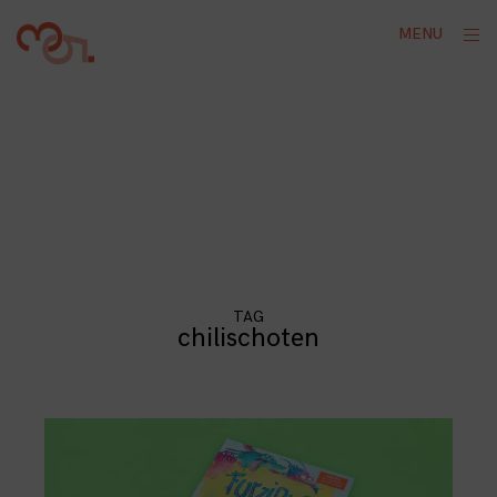
Skip
ope
MENU
to
sid
content
TAG
chilischoten