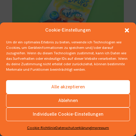
Cookie-Einstellungen
Um dir ein optimales Erlebnis zu bieten, verwende ich Technologien wie
Cookies, um Geräteinformationen zu speichern und/oder darauf
zuzugreifen. Wenn du diesen Technologien zustimmst, kann ich Daten wie
Blowin’ in the Wind
das Surfverhalten oder eindeutige IDs auf dieser Website verarbeiten. Wenn
du deine Zustimmung nicht erteilst oder zurückziehst, können bestimmte
16. JANUAR 2020
Merkmale und Funktionen beeinträchtigt werden.
BILDERBÜCHER
,
MONSTRÖSE BÜCHER
,
UNTENRUM UND HINTENRAUS
Alle akzeptieren
Ablehnen
Individuelle Cookie-Einstellungen
INSTAGRAM
Cookie-Richtlinie
Datenschutzerklärung
Impressum