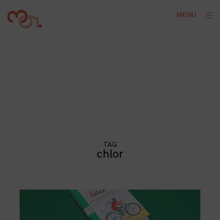
Skip
ope
MENU
to
sid
content
TAG
chlor