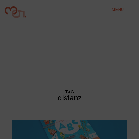
Skip
ope
MENU
to
sid
content
TAG
distanz