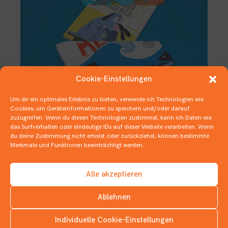
Cookie-Einstellungen
Um dir ein optimales Erlebnis zu bieten, verwende ich Technologien wie
Deutscher Jugendliteraturpreis –
Cookies, um Geräteinformationen zu speichern und/oder darauf
Nominierungen Kategorie
zuzugreifen. Wenn du diesen Technologien zustimmst, kann ich Daten wie
Bilderbuch
das Surfverhalten oder eindeutige IDs auf dieser Website verarbeiten. Wenn
du deine Zustimmung nicht erteilst oder zurückziehst, können bestimmte
11. SEPTEMBER 2020
Merkmale und Funktionen beeinträchtigt werden.
ABC-BÜCHER
,
BILDERBÜCHER
,
DEUTSCHER JUGENDLITERATURPREIS
,
SACHBÜCHER
Alle akzeptieren
Ablehnen
Individuelle Cookie-Einstellungen