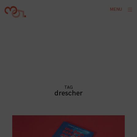
Skip
ope
MENU
to
sid
content
TAG
drescher