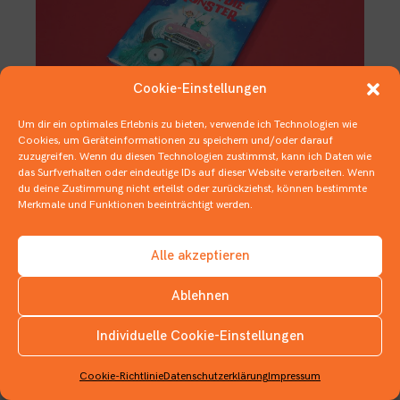
Cookie-Einstellungen
Um dir ein optimales Erlebnis zu bieten, verwende ich Technologien wie
Cookies, um Geräteinformationen zu speichern und/oder darauf
zuzugreifen. Wenn du diesen Technologien zustimmst, kann ich Daten wie
Verdreschen und verschnipsen
das Surfverhalten oder eindeutige IDs auf dieser Website verarbeiten. Wenn
du deine Zustimmung nicht erteilst oder zurückziehst, können bestimmte
31. OKTOBER 2019
KINDERBÜCHER
,
MONSTRÖSE BÜCHER
Merkmale und Funktionen beeinträchtigt werden.
Alle akzeptieren
Ablehnen
Individuelle Cookie-Einstellungen
INSTAGRAM
Cookie-Richtlinie
Datenschutzerklärung
Impressum