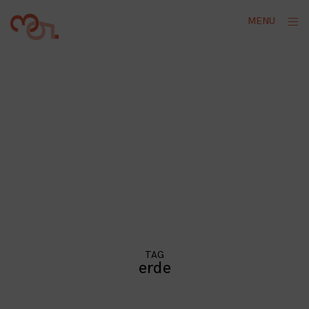
Skip
ope
MENU
to
sid
content
TAG
erde