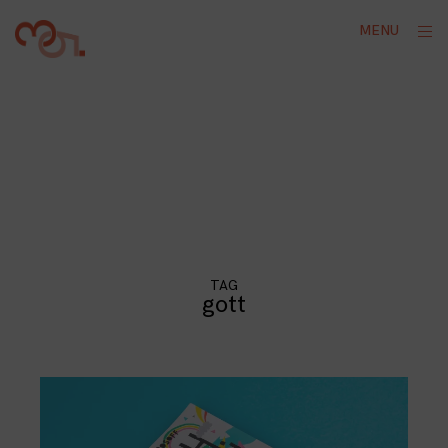
Skip
ope
MENU
to
sid
content
TAG
gott