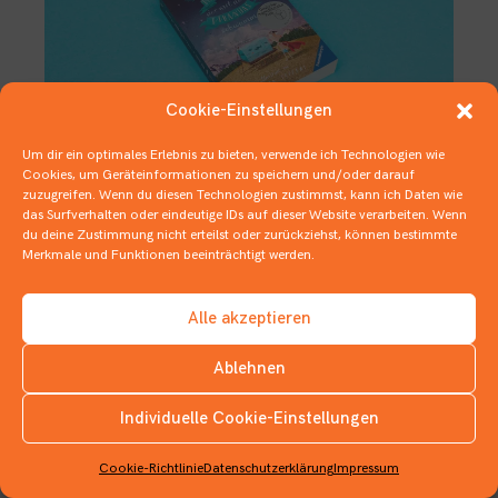
Cookie-Einstellungen
Um dir ein optimales Erlebnis zu bieten, verwende ich Technologien wie
Cookies, um Geräteinformationen zu speichern und/oder darauf
zuzugreifen. Wenn du diesen Technologien zustimmst, kann ich Daten wie
Das Comeback der Killer-Piranhas
das Surfverhalten oder eindeutige IDs auf dieser Website verarbeiten. Wenn
du deine Zustimmung nicht erteilst oder zurückziehst, können bestimmte
28. SEPTEMBER 2020
Merkmale und Funktionen beeinträchtigt werden.
DEUTSCHER JUGENDLITERATURPREIS
,
KINDERBÜCHER
Alle akzeptieren
Ablehnen
Individuelle Cookie-Einstellungen
INSTAGRAM
Cookie-Richtlinie
Datenschutzerklärung
Impressum