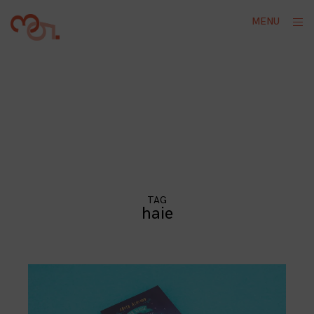
Skip
ope
MENU
to
sid
content
TAG
haie