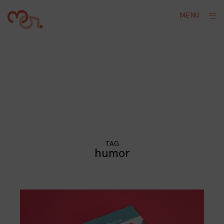
Skip
ope
MENU
to
sid
content
TAG
humor