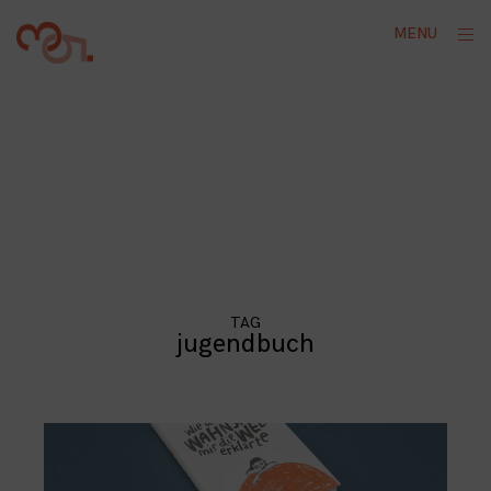
Skip
ope
MENU
to
sid
content
TAG
jugendbuch