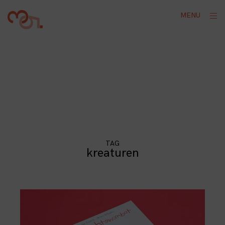
Skip
ope
MENU
to
sid
content
TAG
kreaturen