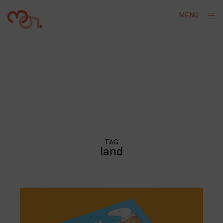
Skip
ope
MENU
to
sid
content
TAG
land