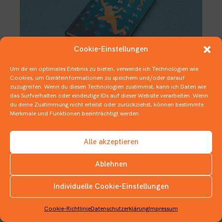
Cookie-Einstellungen
Um dir ein optimales Erlebnis zu bieten, verwende ich Technologien wie
Cookies, um Geräteinformationen zu speichern und/oder darauf
zuzugreifen. Wenn du diesen Technologien zustimmst, kann ich Daten wie
Multileben auf Sinnsuche
das Surfverhalten oder eindeutige IDs auf dieser Website verarbeiten. Wenn
du deine Zustimmung nicht erteilst oder zurückziehst, können bestimmte
20. FEBRUAR 2022
Merkmale und Funktionen beeinträchtigt werden.
1 BUCH IN 3 ZITATEN
,
1 BUCH IN …
,
JUGENDBÜCHER
Alle akzeptieren
Ablehnen
Individuelle Cookie-Einstellungen
INSTAGRAM
Cookie-Richtlinie
Datenschutzerklärung
Impressum