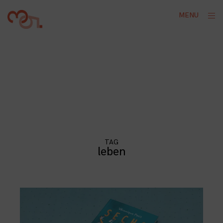
Skip
ope
MENU
to
sid
content
TAG
leben