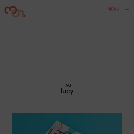
Skip
ope
MENU
to
sid
content
TAG
lucy