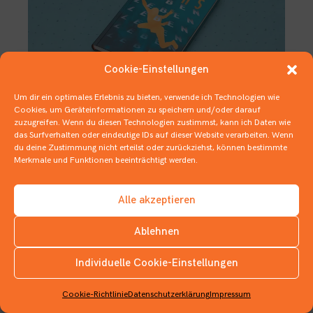
Cookie-Einstellungen
Um dir ein optimales Erlebnis zu bieten, verwende ich Technologien wie
Cookies, um Geräteinformationen zu speichern und/oder darauf
zuzugreifen. Wenn du diesen Technologien zustimmst, kann ich Daten wie
Multileben auf Sinnsuche
das Surfverhalten oder eindeutige IDs auf dieser Website verarbeiten. Wenn
du deine Zustimmung nicht erteilst oder zurückziehst, können bestimmte
20. FEBRUAR 2022
Merkmale und Funktionen beeinträchtigt werden.
1 BUCH IN 3 ZITATEN
,
1 BUCH IN …
,
JUGENDBÜCHER
Alle akzeptieren
Ablehnen
Individuelle Cookie-Einstellungen
INSTAGRAM
Cookie-Richtlinie
Datenschutzerklärung
Impressum