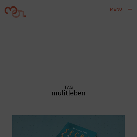
Skip
ope
MENU
to
sid
content
TAG
mulitleben