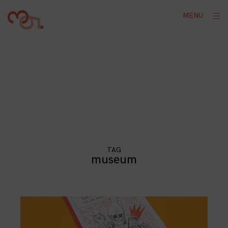
Skip
ope
MENU
to
sid
content
TAG
museum