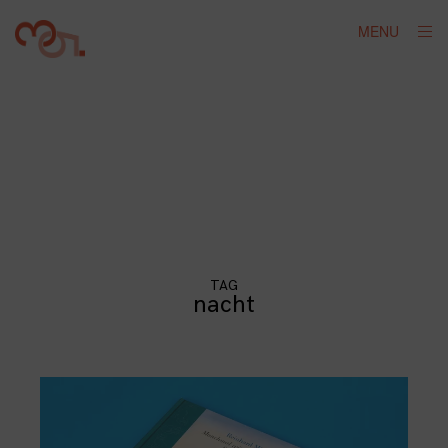
Skip
ope
MENU
to
sid
content
TAG
nacht