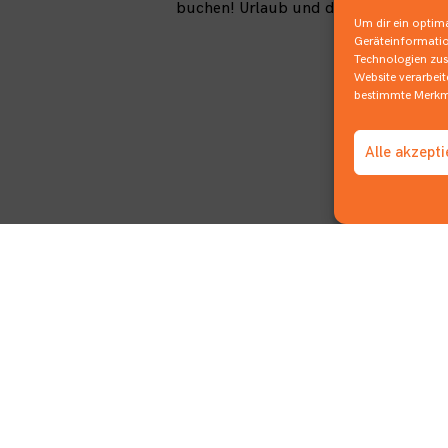
buchen! Urlaub und die Frage wo soll
Um dir ein optima
Geräteinformatio
Technologien zust
Website verarbei
bestimmte Merkma
Alle akzept