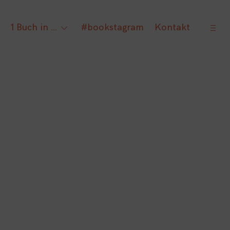
open
1 Buch in …
#bookstagram
Kontakt
gle
toggle
sideb
ld
child
nu
menu