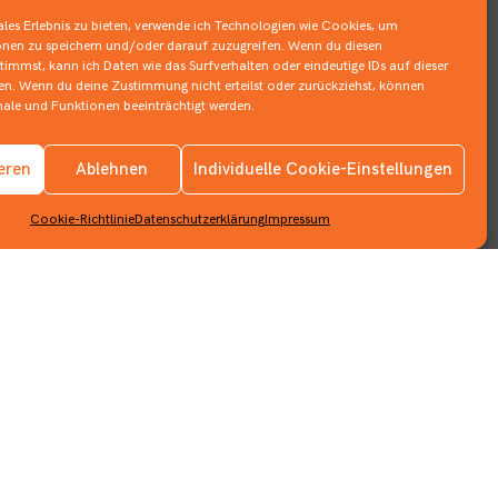
 es hingehen?
les Erlebnis zu bieten, verwende ich Technologien wie Cookies, um
nen zu speichern und/oder darauf zuzugreifen. Wenn du diesen
immst, kann ich Daten wie das Surfverhalten oder eindeutige IDs auf dieser
ten. Wenn du deine Zustimmung nicht erteilst oder zurückziehst, können
le und Funktionen beeinträchtigt werden.
Impressum
ieren
Ablehnen
Individuelle Cookie-Einstellungen
Datenschutzerklärung
Cookie-Richtlinie
Datenschutzerklärung
Impressum