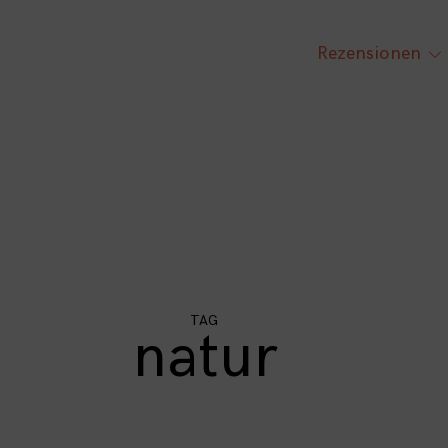
Rezensionen
tog
chi
me
TAG
natur