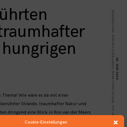
ührten
BILDERBÜCHER
traumhafter
,
KINDHEITSLIEB(LING)E
 hungrigen
28. JUNI 2020
,
MONSTRÖSE BÜCHER
s Thema! Wie wäre es da mit einer
 berührter Strände, traumhafter Natur und
,
POP-UP-BÜCHER
ten dringend eine Blick in Ron van der Meers
 werfen, um dann ihre nächste Reise zu
Cookie-Einstellungen