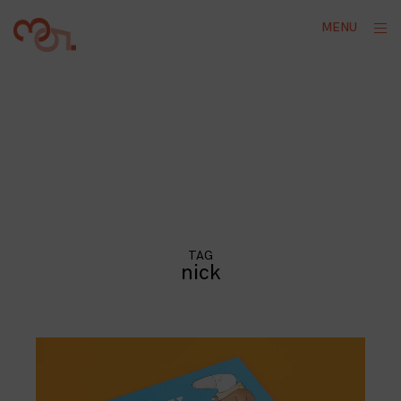
Skip
ope
MENU
to
sid
content
TAG
nick