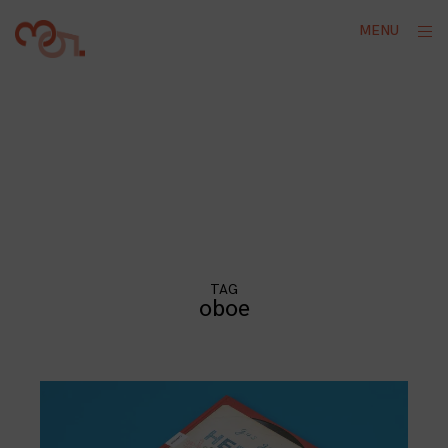
Skip
ope
MENU
to
sid
content
TAG
oboe