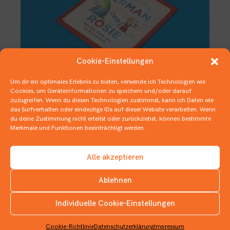
Cookie-Einstellungen
Um dir ein optimales Erlebnis zu bieten, verwende ich Technologien wie
Cookies, um Geräteinformationen zu speichern und/oder darauf
Karamellbonbons, viel Musik und
zuzugreifen. Wenn du diesen Technologien zustimmst, kann ich Daten wie
Jacques Cousteau
das Surfverhalten oder eindeutige IDs auf dieser Website verarbeiten. Wenn
du deine Zustimmung nicht erteilst oder zurückziehst, können bestimmte
12. DEZEMBER 2019
Merkmale und Funktionen beeinträchtigt werden.
BILDERBÜCHER
,
DEUTSCHER JUGENDLITERATURPREIS
Alle akzeptieren
Ablehnen
Individuelle Cookie-Einstellungen
INSTAGRAM
Cookie-Richtlinie
Datenschutzerklärung
Impressum