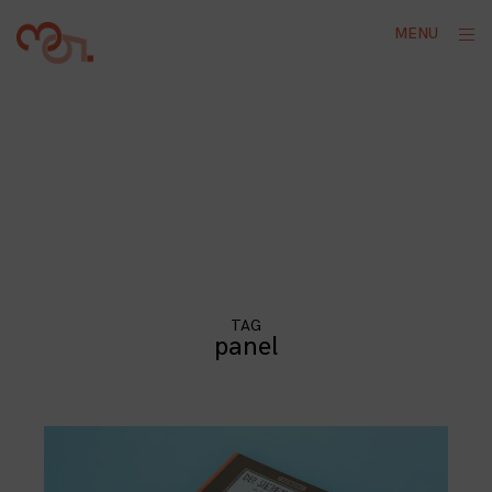
Skip
ope
MENU
to
sid
content
TAG
panel