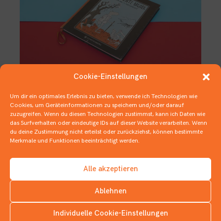
Cookie-Einstellungen
Um dir ein optimales Erlebnis zu bieten, verwende ich Technologien wie
Lümmelnde Prinzessinnen,
Cookies, um Geräteinformationen zu speichern und/oder darauf
heldenhafte Brüder und
zuzugreifen. Wenn du diesen Technologien zustimmst, kann ich Daten wie
schmalzfreie Happy Ends
das Surfverhalten oder eindeutige IDs auf dieser Website verarbeiten. Wenn
du deine Zustimmung nicht erteilst oder zurückziehst, können bestimmte
25. NOVEMBER 2020
Merkmale und Funktionen beeinträchtigt werden.
1 BUCH IN 5 SÄTZEN
,
1 BUCH IN …
,
BILDERBÜCHER
,
DEUTSCHER
JUGENDLITERATURPREIS
Alle akzeptieren
Ablehnen
Individuelle Cookie-Einstellungen