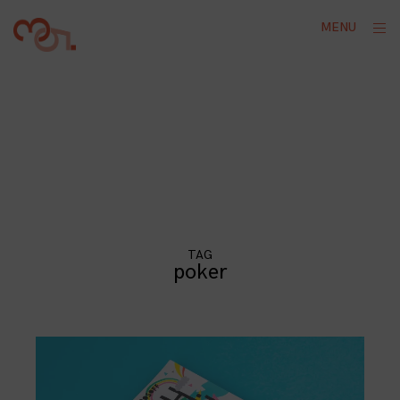
Skip
ope
MENU
to
sid
content
TAG
poker