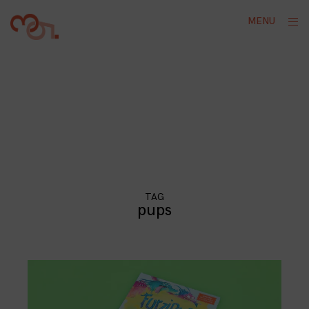
Skip
ope
MENU
to
sid
content
TAG
pups