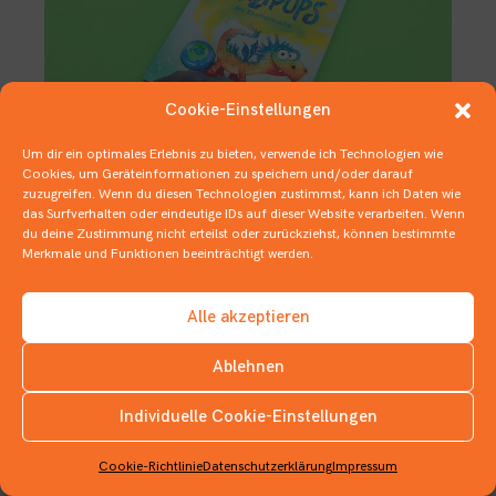
Cookie-Einstellungen
Um dir ein optimales Erlebnis zu bieten, verwende ich Technologien wie
Cookies, um Geräteinformationen zu speichern und/oder darauf
zuzugreifen. Wenn du diesen Technologien zustimmst, kann ich Daten wie
Blowin’ in the Wind
das Surfverhalten oder eindeutige IDs auf dieser Website verarbeiten. Wenn
du deine Zustimmung nicht erteilst oder zurückziehst, können bestimmte
16. JANUAR 2020
Merkmale und Funktionen beeinträchtigt werden.
BILDERBÜCHER
,
MONSTRÖSE BÜCHER
,
UNTENRUM UND HINTENRAUS
Alle akzeptieren
Ablehnen
Individuelle Cookie-Einstellungen
INSTAGRAM
Cookie-Richtlinie
Datenschutzerklärung
Impressum