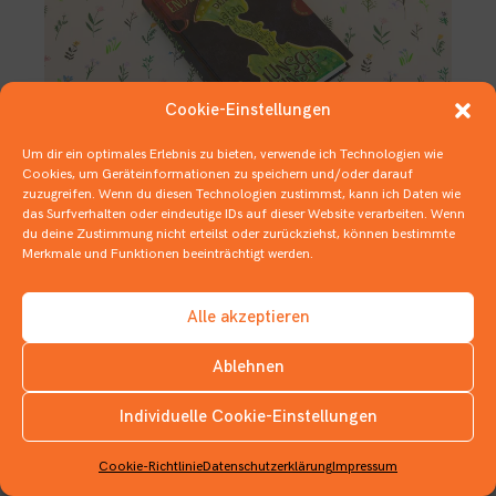
Cookie-Einstellungen
Um dir ein optimales Erlebnis zu bieten, verwende ich Technologien wie
Cookies, um Geräteinformationen zu speichern und/oder darauf
zuzugreifen. Wenn du diesen Technologien zustimmst, kann ich Daten wie
Zeitlos aktuell!
das Surfverhalten oder eindeutige IDs auf dieser Website verarbeiten. Wenn
du deine Zustimmung nicht erteilst oder zurückziehst, können bestimmte
7. DEZEMBER 2020
Merkmale und Funktionen beeinträchtigt werden.
1 BUCH IN 3 ZITATEN
,
1 BUCH IN …
,
KINDERBÜCHER
,
KLASSIKER
Alle akzeptieren
Ablehnen
Individuelle Cookie-Einstellungen
INSTAGRAM
Cookie-Richtlinie
Datenschutzerklärung
Impressum