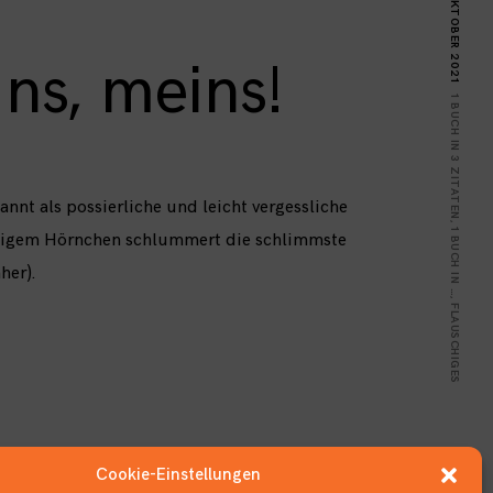
22. OKTOBER 2021
ns, meins!
1 BUCH IN 3 ZITATEN
annt als possierliche und leicht vergessliche
,
1 BUCH IN …
chigem Hörnchen schlummert die schlimmste
her).
,
FLAUSCHIGES
Cookie-Einstellungen