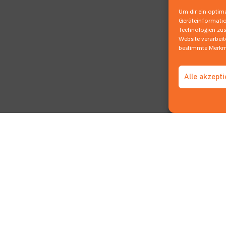
Um dir ein optima
Geräteinformatio
Technologien zust
Website verarbei
bestimmte Merkma
Alle akzept