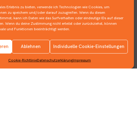
les Erlebnis zu bieten, verwende ich Technologien wie Cookies, um
nen zu speichern und/oder darauf zuzugreifen. Wenn du diesen
immst, kann ich Daten wie das Surfverhalten oder eindeutige IDs auf dieser
ten. Wenn du deine Zustimmung nicht erteilst oder zurückziehst, können
le und Funktionen beeinträchtigt werden.
Impressum
ieren
Ablehnen
Individuelle Cookie-Einstellungen
Datenschutzerklärung
Cookie-Richtlinie
Datenschutzerklärung
Impressum