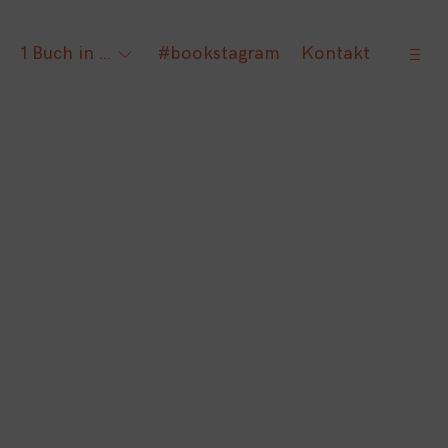
open
1 Buch in …
#bookstagram
Kontakt
gle
toggle
sideb
ld
child
nu
menu