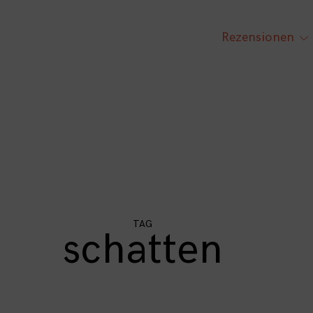
Rezensionen
tog
chi
me
TAG
schatten