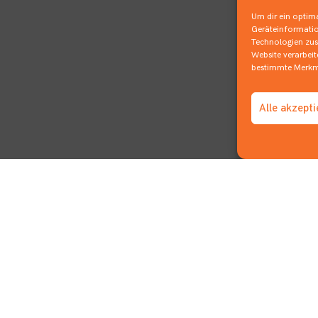
Um dir ein optima
Geräteinformatio
Technologien zust
Website verarbei
bestimmte Merkma
Alle akzept