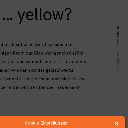
g … yellow?
10. MAI 2020
unterschiedlichen Gefühlszuständen
BILDERBÜCHER
higen Raum das Blau weniger ein Gefühl,
n Zustand symbolisiert, ist es in anderen
rauer. Wie kann da das gelbschwarze
sein
von Kristin Heitmann und Marie Lavis
 perfekte Lektüre über die Trauer sein?
Cookie-Einstellungen