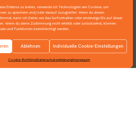
les Erlebnis zu bieten, verwende ich Technologien wie Cookies, um
nen zu speichern und/oder darauf zuzugreifen. Wenn du diesen
immst, kann ich Daten wie das Surfverhalten oder eindeutige IDs auf dieser
ten. Wenn du deine Zustimmung nicht erteilst oder zurückziehst, können
le und Funktionen beeinträchtigt werden.
Impressum
ieren
Ablehnen
Individuelle Cookie-Einstellungen
Datenschutzerklärung
Cookie-Richtlinie
Datenschutzerklärung
Impressum