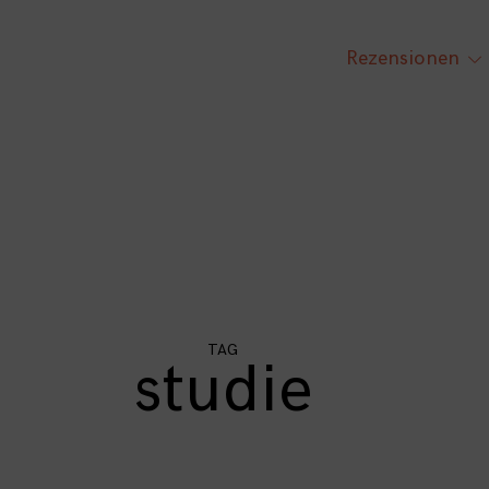
Rezensionen
tog
chi
me
TAG
studie