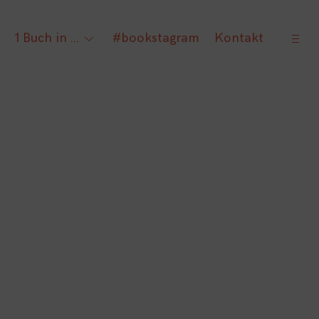
open
1 Buch in …
#bookstagram
Kontakt
gle
toggle
sideb
ld
child
nu
menu