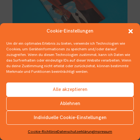
Cookie-Einstellungen
Um dir ein optimales Erlebnis zu bieten, verwende ich Technologien wie
Cookies, um Geräteinformationen zu speichern und/oder darauf
zuzugreifen. Wenn du diesen Technologien zustimmst, kann ich Daten wie
Dies ist
k
eine Leseempfehlung!
das Surfverhalten oder eindeutige IDs auf dieser Website verarbeiten. Wenn
du deine Zustimmung nicht erteilst oder zurückziehst, können bestimmte
21. NOVEMBER 2019
COMICS
Merkmale und Funktionen beeinträchtigt werden.
Alle akzeptieren
Ablehnen
Individuelle Cookie-Einstellungen
INSTAGRAM
Cookie-Richtlinie
Datenschutzerklärung
Impressum