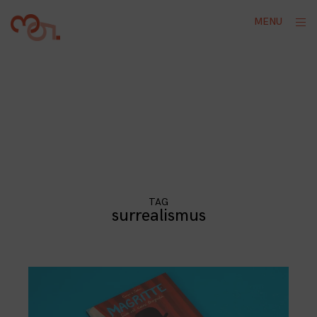
Skip
ope
MENU
to
sid
content
TAG
surrealismus