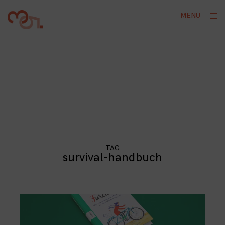
Skip
ope
MENU
to
sid
content
TAG
survival-handbuch