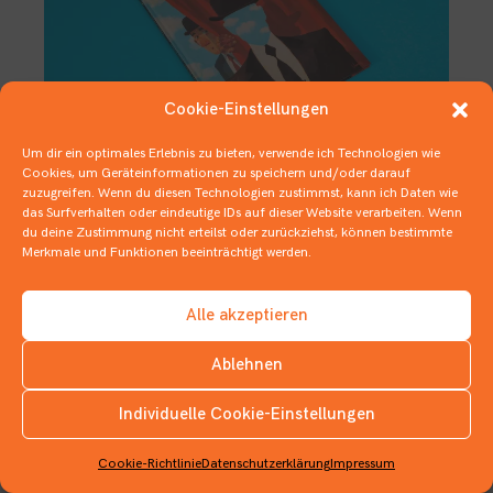
Cookie-Einstellungen
Um dir ein optimales Erlebnis zu bieten, verwende ich Technologien wie
Cookies, um Geräteinformationen zu speichern und/oder darauf
zuzugreifen. Wenn du diesen Technologien zustimmst, kann ich Daten wie
Dies ist
k
eine Leseempfehlung!
das Surfverhalten oder eindeutige IDs auf dieser Website verarbeiten. Wenn
du deine Zustimmung nicht erteilst oder zurückziehst, können bestimmte
21. NOVEMBER 2019
COMICS
Merkmale und Funktionen beeinträchtigt werden.
Alle akzeptieren
Ablehnen
Individuelle Cookie-Einstellungen
INSTAGRAM
Cookie-Richtlinie
Datenschutzerklärung
Impressum