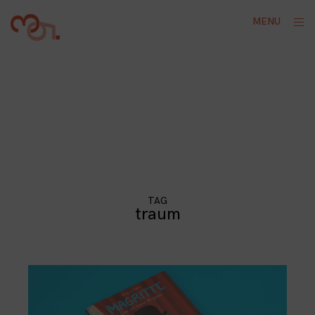
Skip
ope
MENU
to
sid
content
TAG
traum