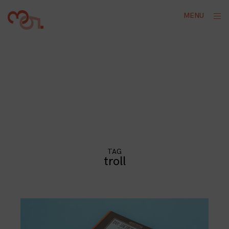
Skip
ope
MENU
to
sid
content
TAG
troll