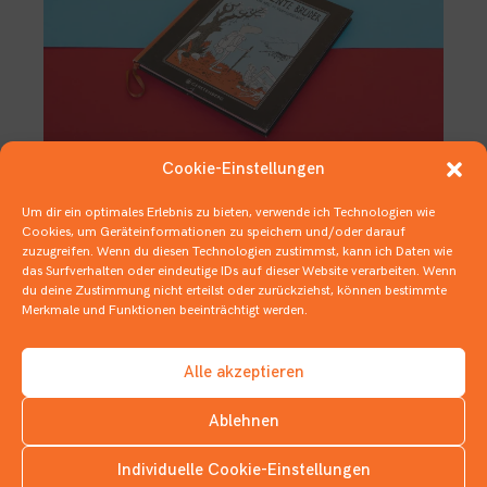
Cookie-Einstellungen
Um dir ein optimales Erlebnis zu bieten, verwende ich Technologien wie
Lümmelnde Prinzessinnen,
Cookies, um Geräteinformationen zu speichern und/oder darauf
heldenhafte Brüder und
zuzugreifen. Wenn du diesen Technologien zustimmst, kann ich Daten wie
schmalzfreie Happy Ends
das Surfverhalten oder eindeutige IDs auf dieser Website verarbeiten. Wenn
du deine Zustimmung nicht erteilst oder zurückziehst, können bestimmte
25. NOVEMBER 2020
Merkmale und Funktionen beeinträchtigt werden.
1 BUCH IN 5 SÄTZEN
,
1 BUCH IN …
,
BILDERBÜCHER
,
DEUTSCHER
JUGENDLITERATURPREIS
Alle akzeptieren
Ablehnen
Individuelle Cookie-Einstellungen