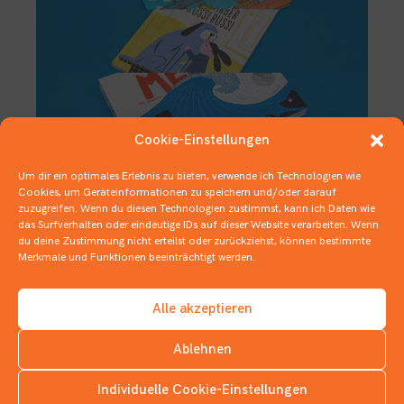
Cookie-Einstellungen
Um dir ein optimales Erlebnis zu bieten, verwende ich Technologien wie
Deutscher Jugendliteraturpreis –
Cookies, um Geräteinformationen zu speichern und/oder darauf
Nominierungen Kategorie
zuzugreifen. Wenn du diesen Technologien zustimmst, kann ich Daten wie
Bilderbuch
das Surfverhalten oder eindeutige IDs auf dieser Website verarbeiten. Wenn
du deine Zustimmung nicht erteilst oder zurückziehst, können bestimmte
11. SEPTEMBER 2020
Merkmale und Funktionen beeinträchtigt werden.
ABC-BÜCHER
,
BILDERBÜCHER
,
DEUTSCHER JUGENDLITERATURPREIS
,
SACHBÜCHER
Alle akzeptieren
Ablehnen
Individuelle Cookie-Einstellungen