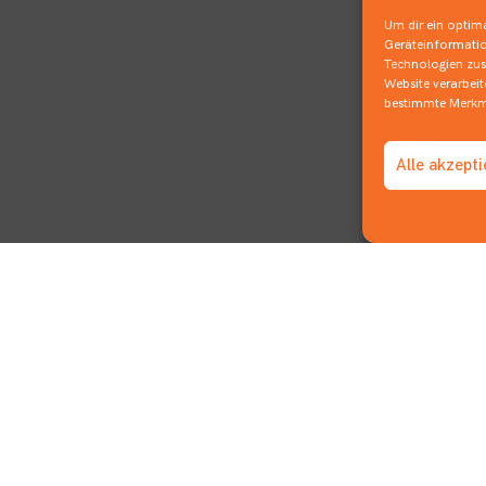
Um dir ein optima
Geräteinformatio
Technologien zust
Website verarbei
bestimmte Merkma
Alle akzept