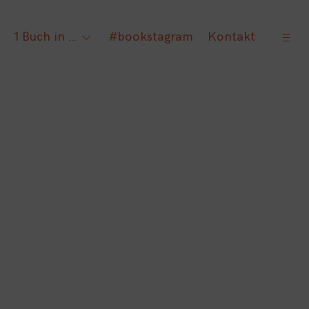
open
1 Buch in …
#bookstagram
Kontakt
gle
toggle
sideb
ld
child
nu
menu