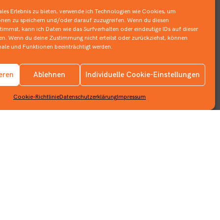
les Erlebnis zu bieten, verwende ich Technologien wie Cookies, um
nen zu speichern und/oder darauf zuzugreifen. Wenn du diesen
immst, kann ich Daten wie das Surfverhalten oder eindeutige IDs auf dieser
ten. Wenn du deine Zustimmung nicht erteilst oder zurückziehst, können
le und Funktionen beeinträchtigt werden.
Impressum
ieren
Ablehnen
Individuelle Cookie-Einstellungen
Datenschutzerklärung
Cookie-Richtlinie
Datenschutzerklärung
Impressum