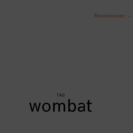
Rezensionen
tog
chi
me
TAG
wombat