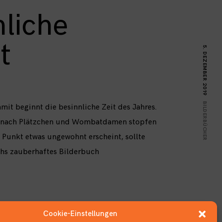
liche
t
5. DEZEMBER 2019
BILDERBÜCHER
it beginnt die besinnliche Zeit des Jahres.
tet nach Plätzchen und Wombatdamen stopfen
e Punkt etwas ungewohnt erscheint, sollte
chs zauberhaftes Bilderbuch
Cookie-Einstellungen