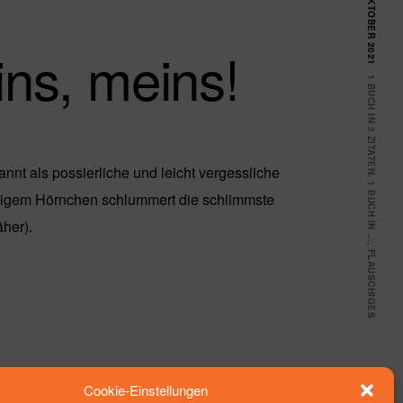
22. OKTOBER 2021
ns, meins!
1 BUCH IN 3 ZITATEN
nnt als possierliche und leicht vergessliche
,
1 BUCH IN …
higem Hörnchen schlummert die schlimmste
her).
,
FLAUSCHIGES
Cookie-Einstellungen