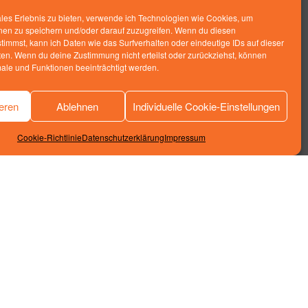
ales Erlebnis zu bieten, verwende ich Technologien wie Cookies, um
nen zu speichern und/oder darauf zuzugreifen. Wenn du diesen
timmst, kann ich Daten wie das Surfverhalten oder eindeutige IDs auf dieser
ten. Wenn du deine Zustimmung nicht erteilst oder zurückziehst, können
le und Funktionen beeinträchtigt werden.
Impressum
ieren
Ablehnen
Individuelle Cookie-Einstellungen
Datenschutzerklärung
Cookie-Richtlinie
Datenschutzerklärung
Impressum