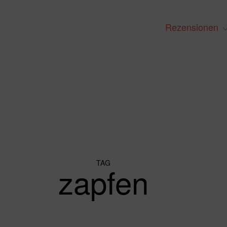
Rezensionen
t
ch
m
TAG
zapfen