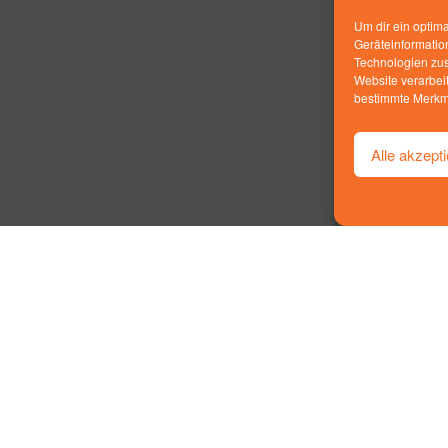
Um dir ein optim
Geräteinformatio
Technologien zus
Website verarbei
bestimmte Merkma
Alle akzept