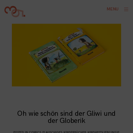
Skip
ope
MENU
to
sid
content
Oh wie schön sind der Gliwi und
der Globerik
POSTED IN
COMICS
,
FLAUSCHIGES
,
KINDERBÜCHER
,
KINDHEITSLIEB(LING)E
,