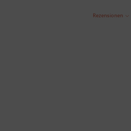
Rezensionen
tog
chi
me