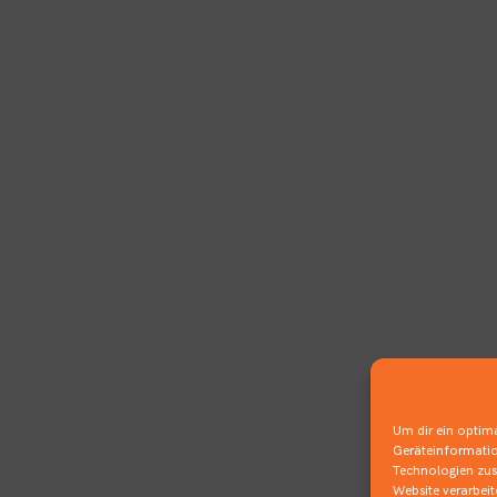
Um dir ein optima
Geräteinformatio
Technologien zust
Website verarbei