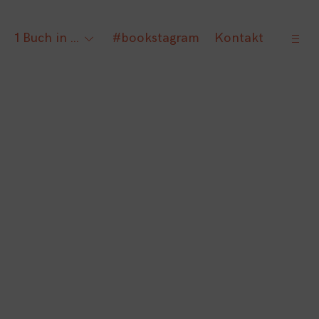
open
1 Buch in …
#bookstagram
Kontakt
gle
toggle
sideb
ld
child
nu
menu