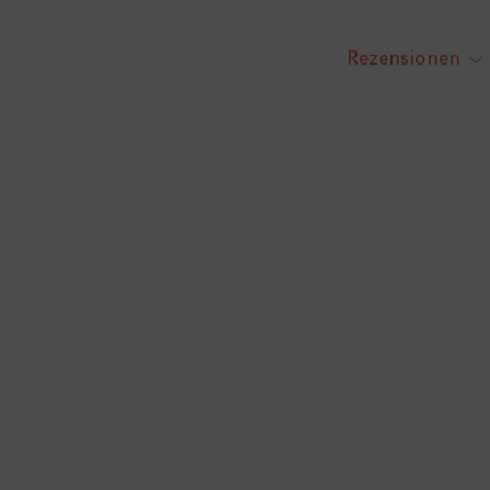
Rezensionen
tog
chi
me