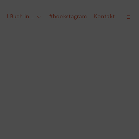
open
1 Buch in …
#bookstagram
Kontakt
gle
toggle
sideb
ld
child
nu
menu