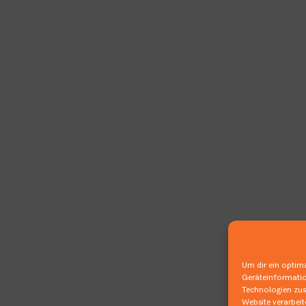
Um dir ein optima
Geräteinformatio
Technologien zust
Website verarbei